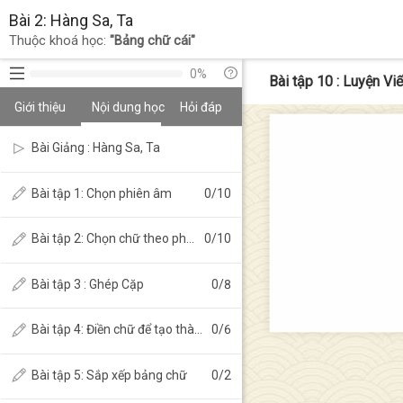
Bài 2: Hàng Sa, Ta
Thuộc khoá học
:
"
Bảng chữ cái
"
0%
Bài tập 10 : Luyện Viế
Giới thiệu
Nội dung học
Hỏi đáp
Bài Giảng : Hàng Sa, Ta
Bài tập 1: Chọn phiên âm
0
/
10
Bài tập 2: Chọn chữ theo phát âm
0
/
10
Bài tập 3 : Ghép Cặp
0
/
8
Bài tập 4: Điền chữ để tạo thành từ có nghĩa
0
/
6
Bài tập 5: Sắp xếp bảng chữ
0
/
2