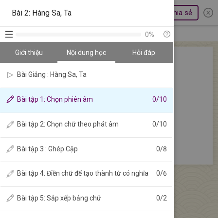
Bài 2: Hàng Sa, Ta
Bài 2: Hàng Sa, Ta
Chia sẻ
Bài tập 1: Chọn phiên âm
0%
Giới thiệu
Nội dung học
Hỏi đáp
Bài Giảng : Hàng Sa, Ta
Bài tập
Bài tập 1: Chọn phiên âm
0
/
10
Bài tập 2: Chọn chữ theo phát âm
0
/
10
Làm bài tập
Bài tập 3 : Ghép Cặp
0
/
8
Bài tập 4: Điền chữ để tạo thành từ có nghĩa
0
/
6
Bài tập 5: Sắp xếp bảng chữ
0
/
2