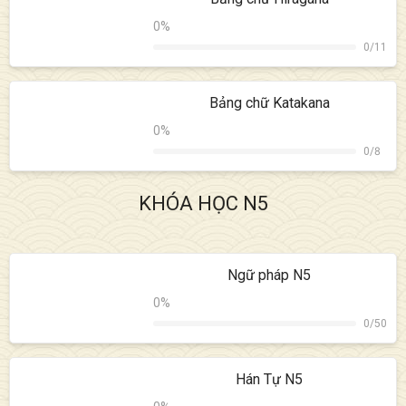
0
%
0
/
11
Bảng chữ Katakana
0
%
0
/
8
KHÓA HỌC N5
Ngữ pháp N5
0
%
0
/
50
Hán Tự N5