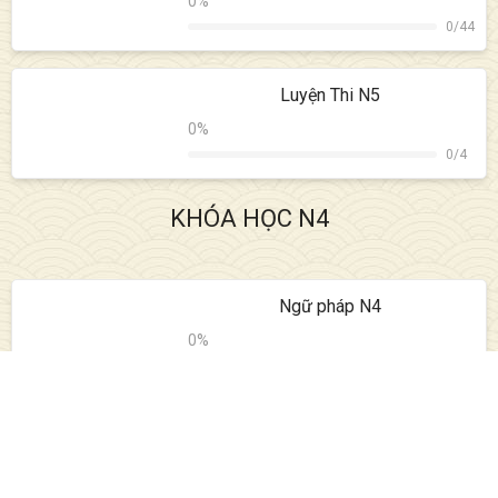
0
%
0
/
44
Luyện Thi N5
0
%
0
/
4
KHÓA HỌC N4
Ngữ pháp N4
0
%
0
/
55
Hán Tự N4
0
%
0
/
55